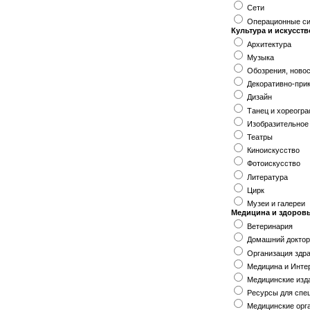
Сети
Операционные с
Культура и искусств
Архитектура
Музыка
Обозрения, новос
Декоративно-при
Дизайн
Танец и хореогр
Изобразительное
Театры
Киноискусство
Фотоискусство
Литература
Цирк
Музеи и галереи
Медицина и здоров
Ветеринария
Домашний докто
Организация здр
Медицина и Инте
Медицинские изд
Ресурсы для спе
Медицинские орг