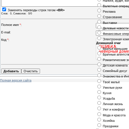
Налоги, аудит, ко
Валютные опера
Заменять переводы строк тегом
<BR>
Реклама
Слов:
0
, Символов:
0/0
Страхование
Выставки
Полное имя
*
:
Деловые новости
E-mail:
Финансовые опе
Электронная ком
Код
*
:
Домашний очаг
Братья меньшие
Брачные агентст
Романтические з
Детская комната
Семейный досуг
Знакомства в Ин
Полная версия сайта
Твоё жильё
Умелые руки
Кухня
Усадьба
Личная жизнь
Уют и комфорт
Мода и красота
Хозяйка
Праздники