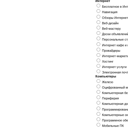
Интернет
Бесплатное в Ин
Навигация
Обзоры Интерне
Веб-дизайн
Веб-мастеру
Доски объявлени
Персональные с
Интернет кафе и
Провайдеры
Интернет-маркет
Хостинг
Интернет-услуги
Электронная поч
Компьютеры
Железо
Оцифрованный м
Компьютерная бе
Периферия
Компьютерная до
Программирован
Компьютерные о
Программное обе
Мобильные ПК