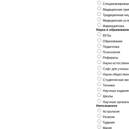
Специализирован
Медицинские приб
Традиционная ме
Медицинские усл
Фармацевтика
Наука и образовани
ВУЗы
Образование
Педагогика
Психология
Рефераты
Науки естествен
Софт для ученых
Науки обществе
Студенческая жи
Техника
Научные издания
Школы
Научные организ
Непознанное
Астрология
Религия
Гадания
Магия