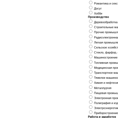
Романтика и секс
Досуг
Хобби
Производство
Деревообработка
Строительные м
Прочие промышл
Радиоэлектронна
Легкая промышл
Сельское хозяйс
Стекло, фарфор,
Машиностроение 
Топливная пром
Медицинская пр
Транспортное ма
Тяжелое машино
Химия и нефтех
Металлургия
Пищевая промыш
Электронная пр
Полиграфия и из
Электроэнергети
Приборостроени
Работа и заработок