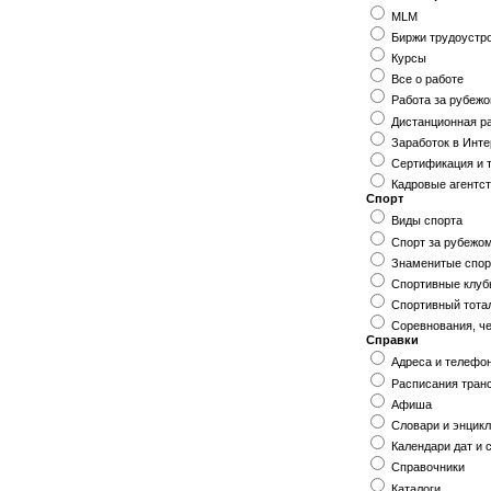
MLM
Биржи трудоустр
Курсы
Все о работе
Работа за рубеж
Дистанционная р
Заработок в Инте
Сертификация и 
Кадровые агентс
Спорт
Виды спорта
Спорт за рубежо
Знаменитые спо
Спортивные клуб
Спортивный тота
Соревнования, ч
Справки
Адреса и телефо
Расписания тран
Афиша
Словари и энцик
Календари дат и 
Справочники
Каталоги