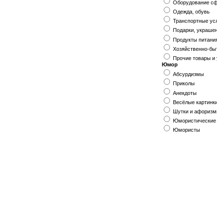
Оборудование сф
Одежда, обувь
Транспортные ус
Подарки, украше
Продукты питания
Хозяйственно-бы
Прочие товары и 
Юмор
Абсурдизмы
Приколы
Анекдоты
Весёлые картинк
Шутки и афориз
Юмористические
Юмористы