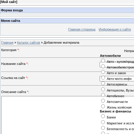
[
Мой сайт
]
Форма входа
Меню сайта
Главная страница
Информация о сайте
Главная
»
Каталог сайтов
» Добавление материала
Категория
*
:
Автомобили
Авто - купля/про
Название сайта
*
:
Автомобилестро
Авто и закон
Ссылка на сайт
*
:
Авто-мото инфо
Автосервисы
Автошколы, Вузы
Описание сайта
*
:
Автобизнес
Автозапчасти
Жизнь колёсная
Бизнес и финансы
Банки
Маркетинг и исс
Безопасность и о