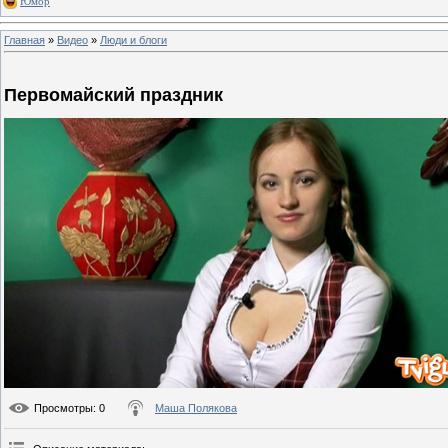
Юмор
Главная
»
Видео
»
Люди и блоги
Первомайский праздник
Просмотры
: 0
Маша Полякова