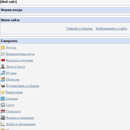
[
Мой сайт
]
Форма входа
Меню сайта
Главная страница
Информация о сайте
Categories
Другое
Компьютерные игры
Красота и здоровье
Люди и блоги
Музыка
Общество
Путешествия и события
Развлечения
Сериалы
Спорт
Транспорт
Фильмы и анимация
Хобби и образование